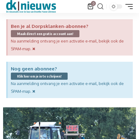
0
Ben je al Dorpsklanken-abonnee?
Maak direct een gratis account aan!
Na aanmelding ontvang je een activatie e-mail, bekijk ook de
×
SPAM-map.
Nog geen abonnee?
Klik hier om je in te schrijven!
Na aanmelding ontvang je een activatie e-mail, bekijk ook de
×
SPAM-map.