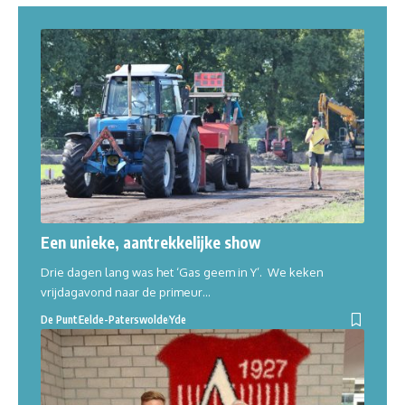
Een unieke, aantrekkelijke show
Drie dagen lang was het ‘Gas geem in Y’. We keken
vrijdagavond naar de primeur…
De Punt
Eelde-Paterswolde
Yde