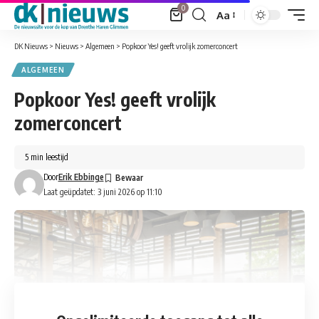
0
Aa
Font
Resizer
DK Nieuws
>
Nieuws
>
Algemeen
>
Popkoor Yes! geeft vrolijk zomerconcert
ALGEMEEN
Popkoor Yes! geeft vrolijk
zomerconcert
5 min leestijd
Door
Erik Ebbinge
Laat geüpdatet: 3 juni 2026 op 11:10