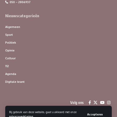
050 – 2806937
Nieuwscategorieën
Algemeen
Sport
Politiek
Opinie
Cultuur
112
Agenda
Digitale krant
Volg ons
Bij gebruik van deze website, gaat u akkoord met onze
Accepteren
privacyverklaring
.