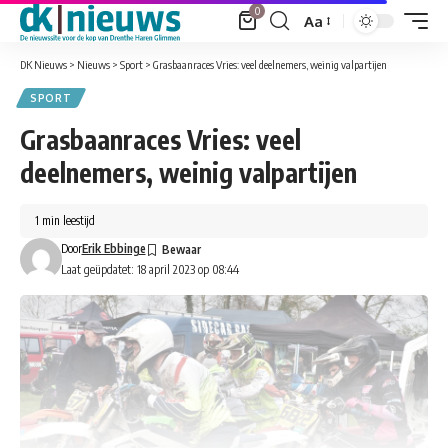
0
Aa
Font
Resizer
DK Nieuws
>
Nieuws
>
Sport
>
Grasbaanraces Vries: veel deelnemers, weinig valpartijen
SPORT
Grasbaanraces Vries: veel
deelnemers, weinig valpartijen
1 min leestijd
Door
Erik Ebbinge
Laat geüpdatet: 18 april 2023 op 08:44