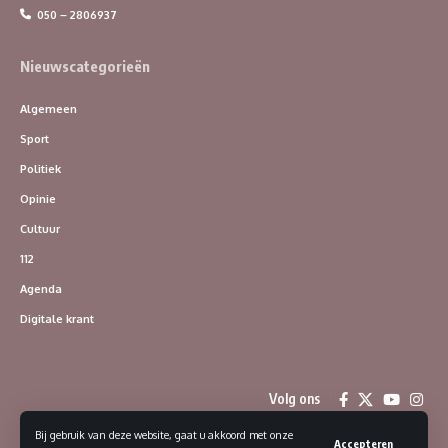
050 – 2806937
Nieuwscategorieën
Algemeen
Sport
Politiek
Opinie
Cultuur
112
Agenda
Digitale krant
Volg ons
Bij gebruik van deze website, gaat u akkoord met onze
Accepteren