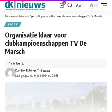
0
Aa
Font
Resizer
DK Nieuws
>
Nieuws
>
Sport
>
Organisatie klaar voor clubkampioenschappen TV De Marsch
SPORT
Organisatie klaar voor
clubkampioenschappen TV De
Marsch
4 min leestijd
Door
Erik Ebbinge
Laat geüpdatet: 9 juni 2024 op 09:38