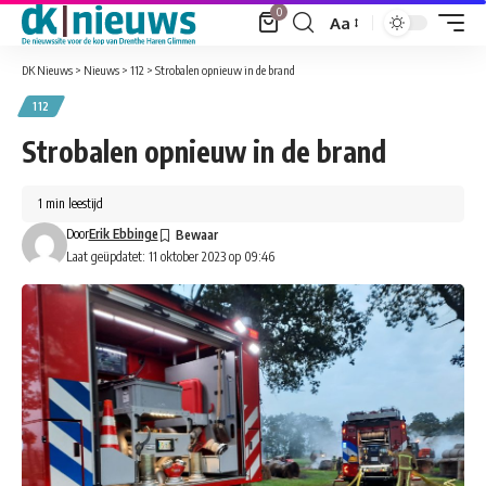
0
Aa
Font
Resizer
DK Nieuws
>
Nieuws
>
112
>
Strobalen opnieuw in de brand
112
Strobalen opnieuw in de brand
1 min leestijd
Door
Erik Ebbinge
Laat geüpdatet: 11 oktober 2023 op 09:46