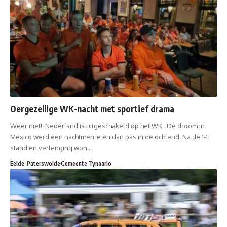
Oergezellige WK-nacht met sportief drama
Weer niet! Nederland is uitgeschakeld op het WK. De droom in
Mexico werd een nachtmerrie en dan pas in de ochtend. Na de 1-1
stand en verlenging won…
Eelde-Paterswolde
Gemeente Tynaarlo