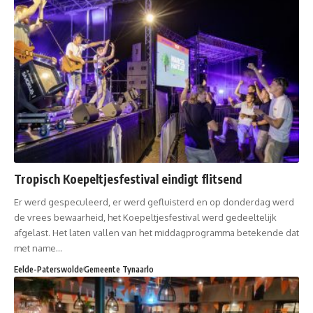
Tropisch Koepeltjesfestival eindigt flitsend
Er werd gespeculeerd, er werd gefluisterd en op donderdag werd
de vrees bewaarheid, het Koepeltjesfestival werd gedeeltelijk
afgelast. Het laten vallen van het middagprogramma betekende dat
met name…
Eelde-Paterswolde
Gemeente Tynaarlo