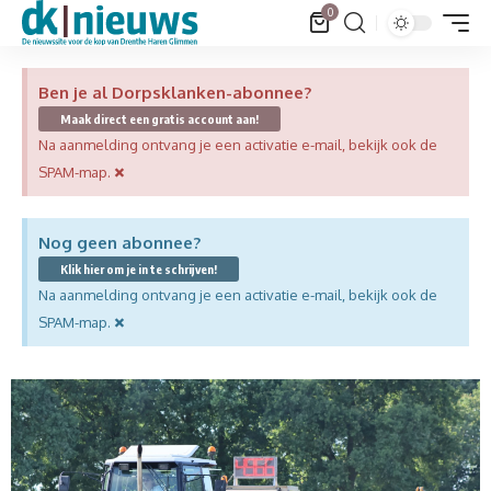
0
Ben je al Dorpsklanken-abonnee?
Maak direct een gratis account aan!
Na aanmelding ontvang je een activatie e-mail, bekijk ook de
×
SPAM-map.
Nog geen abonnee?
Klik hier om je in te schrijven!
Na aanmelding ontvang je een activatie e-mail, bekijk ook de
×
SPAM-map.