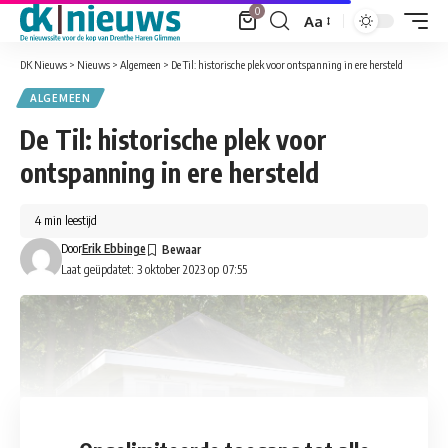
0
Aa
Font
Resizer
DK Nieuws
>
Nieuws
>
Algemeen
>
De Til: historische plek voor ontspanning in ere hersteld
ALGEMEEN
De Til: historische plek voor
ontspanning in ere hersteld
4 min leestijd
Door
Erik Ebbinge
Laat geüpdatet: 3 oktober 2023 op 07:55