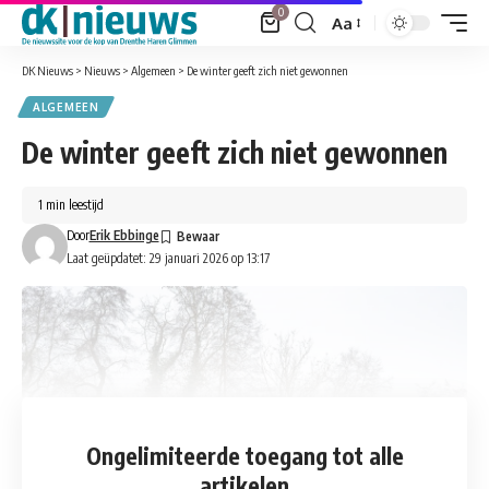
0
Aa
Font
Resizer
DK Nieuws
>
Nieuws
>
Algemeen
>
De winter geeft zich niet gewonnen
ALGEMEEN
De winter geeft zich niet gewonnen
1 min leestijd
Door
Erik Ebbinge
Laat geüpdatet: 29 januari 2026 op 13:17
Ongelimiteerde toegang
tot alle
artikelen