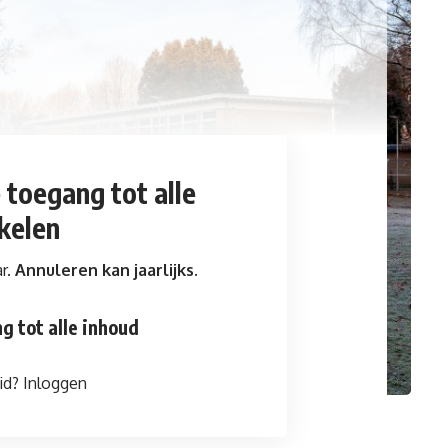
e toegang
tot alle
ikelen
ar.
Annuleren kan jaarlijks.
g tot alle inhoud
id?
Inloggen