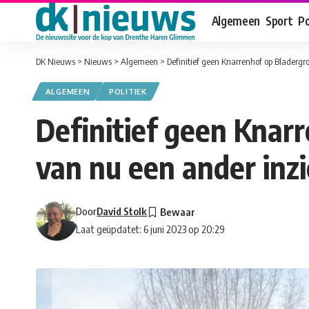
Algemeen
Sport
Po
DK Nieuws
>
Nieuws
>
Algemeen
>
Definitief geen Knarrenhof op Bladergro
ALGEMEEN
POLITIEK
Definitief geen Knar
van nu een ander inzi
Door
David Stolk
Laat geüpdatet: 6 juni 2023 op 20:29