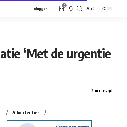
0
Aa
Inloggen
Font
Resizer
atie ‘Met de urgentie
3 min leestijd
– Advertenties –