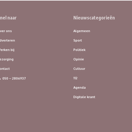
nel naar
Nieuwscategorieën
ver ons
Algemeen
dverteren
Sport
erken bij
Politiek
ezorging
Opinie
ontact
Cultuur
112
050 – 2806937
Agenda
Digitale krant