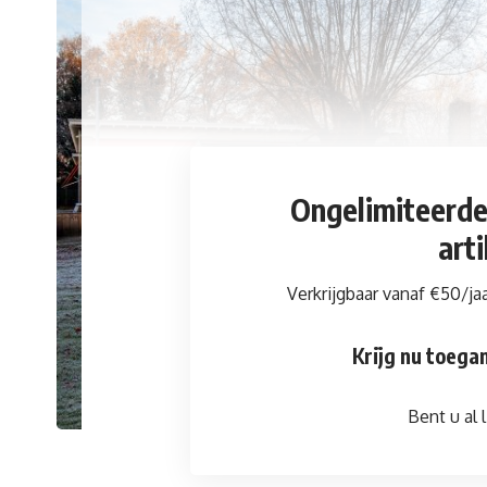
Ongelimiteerd
art
Verkrijgbaar vanaf €50/ja
Krijg nu toegan
Bent u al l