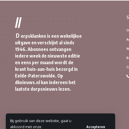
S
//
O
D
orpsklanken is een wekelijkse
A
uitgave en verschijnt al sinds
1946. Abonnees ontvangen
W
iedere week de nieuwste editie
B
en eens per maand wordt de
C
krant huis-aan-huis bezorgd in
Eelde-Paterswolde. Op
dknieuws.nl kan iedereen het
laatste dorpsnieuws lezen.
Bij gebruik van deze website, gaat u
akkoord met onze
Accepteren