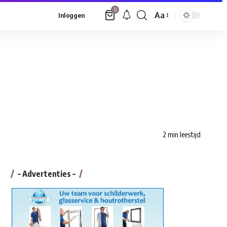
0
Aa
Inloggen
Font
Resizer
2 min leestijd
– Advertenties –