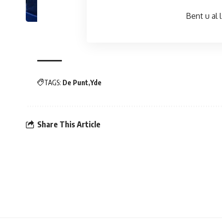
Bent u al l
TAGS:
De Punt
Yde
Share This Article