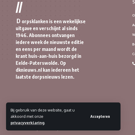
S
//
O
D
orpsklanken is een wekelijkse
A
uitgave en verschijnt al sinds
1946. Abonnees ontvangen
W
iedere week de nieuwste editie
B
en eens per maand wordt de
C
krant huis-aan-huis bezorgd in
Eelde-Paterswolde. Op
dknieuws.nl kan iedereen het
laatste dorpsnieuws lezen.
Bij gebruik van deze website, gaat u
akkoord met onze
Accepteren
privacyverklaring
.
© 2023 Dorpsklanken | Alle rechten voorbehouden