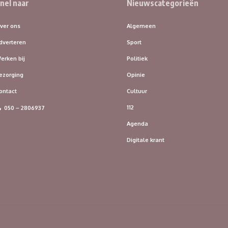
nel naar
Nieuwscategorieën
ver ons
Algemeen
dverteren
Sport
erken bij
Politiek
ezorging
Opinie
ontact
Cultuur
112
050 – 2806937
Agenda
Digitale krant