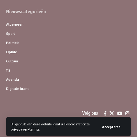
Nieuwscategorieën
Algemeen
Sport
Politiek
Opinie
Cultuur
112
Agenda
Digitale krant
Volg ons
Bij gebruik van deze website, gaat u akkoord met onze
Accepteren
privacyverklaring
.
© 2023 Dorpsklanken | Alle rechten voorbehouden