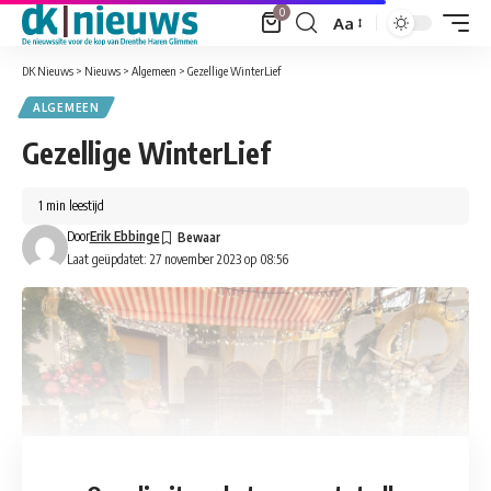
0
Aa
Font
Resizer
DK Nieuws
>
Nieuws
>
Algemeen
>
Gezellige WinterLief
ALGEMEEN
Gezellige WinterLief
1 min leestijd
Door
Erik Ebbinge
Laat geüpdatet: 27 november 2023 op 08:56