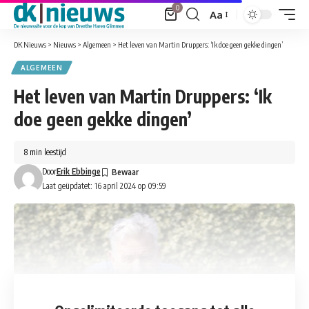
0
Aa
Font
Resizer
DK Nieuws
>
Nieuws
>
Algemeen
>
Het leven van Martin Druppers: ‘Ik doe geen gekke dingen’
ALGEMEEN
Het leven van Martin Druppers: ‘Ik
doe geen gekke dingen’
8 min leestijd
Door
Erik Ebbinge
Laat geüpdatet: 16 april 2024 op 09:59