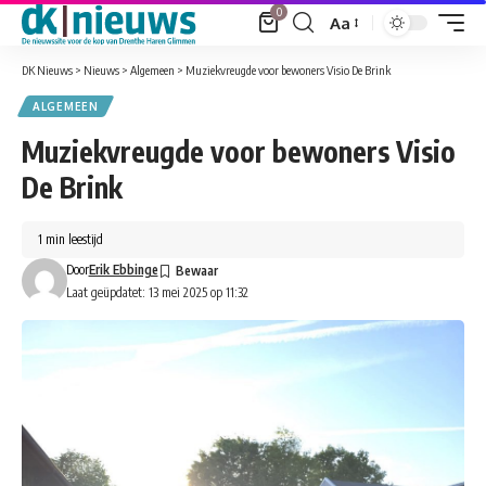
0
Aa
Font
Resizer
DK Nieuws
>
Nieuws
>
Algemeen
>
Muziekvreugde voor bewoners Visio De Brink
ALGEMEEN
Muziekvreugde voor bewoners Visio
De Brink
1 min leestijd
Door
Erik Ebbinge
Laat geüpdatet: 13 mei 2025 op 11:32