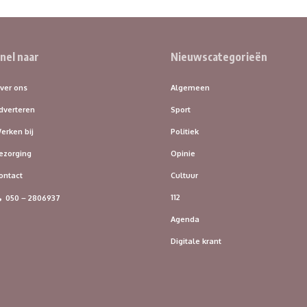
nel naar
Nieuwscategorieën
ver ons
Algemeen
dverteren
Sport
erken bij
Politiek
ezorging
Opinie
ontact
Cultuur
112
050 – 2806937
Agenda
Digitale krant