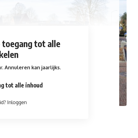
e toegang
tot alle
ikelen
ar.
Annuleren kan jaarlijks.
g tot alle inhoud
id?
Inloggen