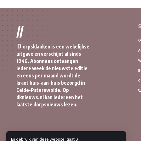
S
//
O
D
orpsklanken is een wekelijkse
A
uitgave en verschijnt al sinds
1946. Abonnees ontvangen
W
iedere week de nieuwste editie
B
en eens per maand wordt de
C
krant huis-aan-huis bezorgd in
Eelde-Paterswolde. Op
dknieuws.nl kan iedereen het
laatste dorpsnieuws lezen.
Bij gebruik van deze website, gaat u