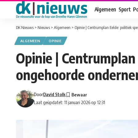
Algemeen
Sport
Po
DK Nieuws
>
Nieuws
>
Algemeen
>
Opinie | Centrumplan Eelde: politiek sp
ALGEMEEN
OPINIE
Opinie | Centrumplan E
ongehoorde onderne
Door
David Stolk
Laat geüpdatet: 11 januari 2026 op 12:31