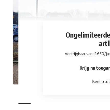
Ongelimiteerd
art
Verkrijgbaar vanaf €50/ja
Krijg nu toegan
Bent u al l