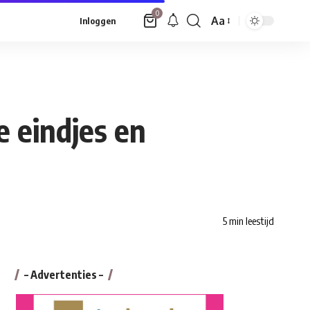
0
Aa
Inloggen
Font
Resizer
e eindjes en
5 min leestijd
– Advertenties –