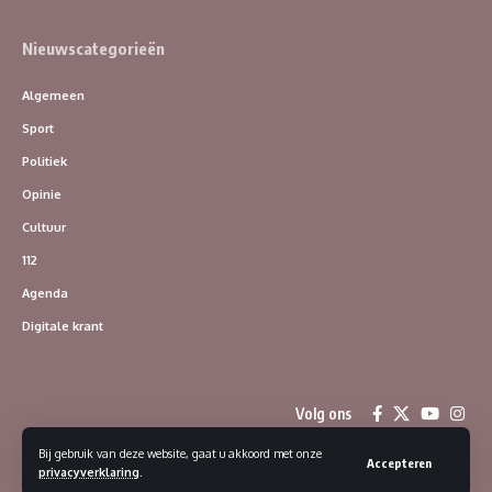
Nieuwscategorieën
Algemeen
Sport
Politiek
Opinie
Cultuur
112
Agenda
Digitale krant
Volg ons
Bij gebruik van deze website, gaat u akkoord met onze
Accepteren
privacyverklaring
.
© 2023 Dorpsklanken | Alle rechten voorbehouden