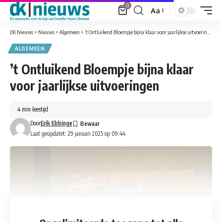
0
Aa
Font
Resizer
DK Nieuws
>
Nieuws
>
Algemeen
>
’t Ontluikend Bloempje bijna klaar voor jaarlijkse uitvoeringen
ALGEMEEN
’t Ontluikend Bloempje bijna klaar
voor jaarlijkse uitvoeringen
4 min leestijd
Door
Erik Ebbinge
Laat geüpdatet: 29 januari 2025 op 09:44