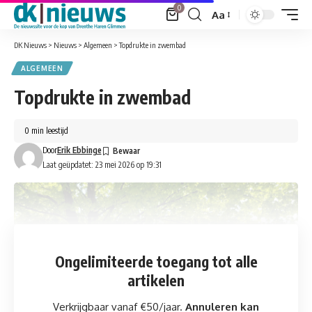
0
Aa
Font
Resizer
DK Nieuws
>
Nieuws
>
Algemeen
>
Topdrukte in zwembad
ALGEMEEN
Topdrukte in zwembad
0 min leestijd
Door
Erik Ebbinge
Laat geüpdatet: 23 mei 2026 op 19:31
Ongelimiteerde toegang
tot alle
artikelen
Verkrijgbaar vanaf €50/jaar.
Annuleren kan