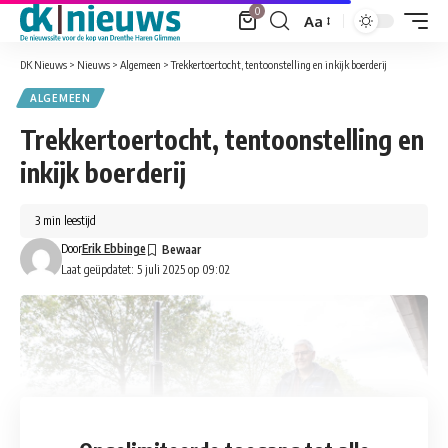
0
Aa
Font
Resizer
DK Nieuws
>
Nieuws
>
Algemeen
>
Trekkertoertocht, tentoonstelling en inkijk boerderij
ALGEMEEN
Trekkertoertocht, tentoonstelling en
inkijk boerderij
3 min leestijd
Door
Erik Ebbinge
Laat geüpdatet: 5 juli 2025 op 09:02