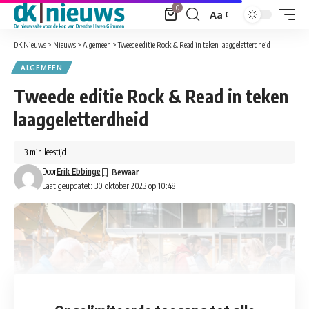
0
Aa
Font
Resizer
DK Nieuws
>
Nieuws
>
Algemeen
>
Tweede editie Rock & Read in teken laaggeletterdheid
ALGEMEEN
Tweede editie Rock & Read in teken
laaggeletterdheid
3 min leestijd
Door
Erik Ebbinge
Laat geüpdatet: 30 oktober 2023 op 10:48