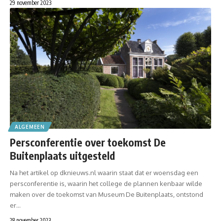
29 november 2023
ALGEMEEN
Persconferentie over toekomst De
Buitenplaats uitgesteld
Na het artikel op dknieuws.nl waarin staat dat er woensdag een
persconferentie is, waarin het college de plannen kenbaar wilde
maken over de toekomst van Museum De Buitenplaats, ontstond
er…
28 november 2023