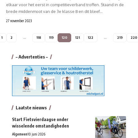
elkaar voor het eerst in competitieverband troffen. Staand in de
brede middenmoot van de 3e klasse B en dit bleef…
27 november 2023
1
2
…
118
119
120
121
122
…
219
220
– Advertenties –
Laatste nieuws
Start Fietsvierdaagse onder
wisselende omstandigheden
Algemeen
10 juni 2026