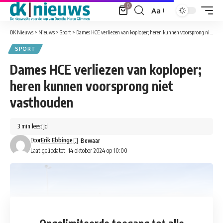
0
Aa
Font
Resizer
DK Nieuws
>
Nieuws
>
Sport
>
Dames HCE verliezen van koploper; heren kunnen voorsprong niet vasthouden
SPORT
Dames HCE verliezen van koploper;
heren kunnen voorsprong niet
vasthouden
3 min leestijd
Door
Erik Ebbinge
Laat geüpdatet: 14 oktober 2024 op 10:00