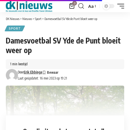
0
Aa
Font
Resizer
DK Nieuws
>
Nieuws
>
Sport
>
Damesvoetbal SV Yde de Punt bloeit weer op
SPORT
Damesvoetbal SV Yde de Punt bloeit
weer op
1 min leestijd
Door
Erik Ebbinge
Laat geüpdatet: 16 mei 2023 op 19:21