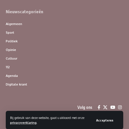
Nieuwscategorieën
Algemeen
Sport
Politiek
Opinie
Cultuur
112
Agenda
Digitale krant
Volg ons
Bij gebruik van deze website, gaat u akkoord met onze
Accepteren
privacyverklaring
.
© 2023 Dorpsklanken | Alle rechten voorbehouden