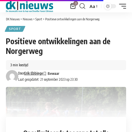
0
Aa
Font
Resizer
DK Nieuws
>
Nieuws
>
Sport
>
Positieve ontwikkelingen aan de Norgerweg
SPORT
Positieve ontwikkelingen aan de
Norgerweg
3 min leestijd
Door
Erik Ebbinge
Laat geüpdatet: 21 september 2023 op 23:30