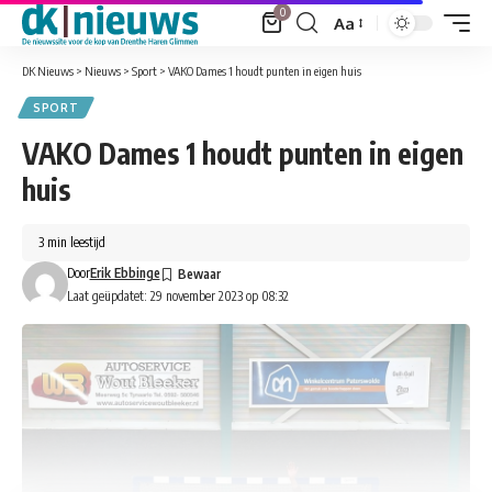
0
Aa
Font
Resizer
DK Nieuws
>
Nieuws
>
Sport
>
VAKO Dames 1 houdt punten in eigen huis
SPORT
VAKO Dames 1 houdt punten in eigen
huis
3 min leestijd
Door
Erik Ebbinge
Laat geüpdatet: 29 november 2023 op 08:32