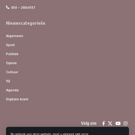
050 – 2806937
Nieuwscategorieën
Algemeen
Sport
Politiek
Opinie
Cultuur
112
Agenda
Digitale krant
Volg ons
Bij gebruik van deze website, gaat u akkoord met onze