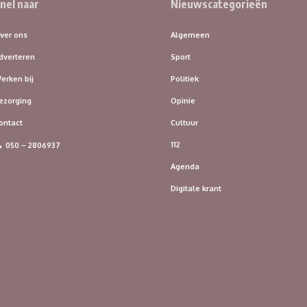
nel naar
Nieuwscategorieën
ver ons
Algemeen
dverteren
Sport
erken bij
Politiek
ezorging
Opinie
ontact
Cultuur
112
050 – 2806937
Agenda
Digitale krant