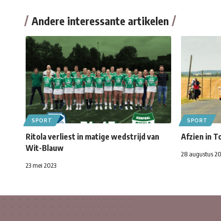
Andere interessante artikelen
SPORT
SPORT
Ritola verliest in matige wedstrijd van
Afzien in T
Wit-Blauw
28 augustus 2
23 mei 2023