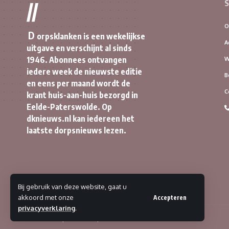
S
//
O
D
orpsklanken is een wekelijkse
A
uitgave en verschijnt al sinds
1946. Abonnees ontvangen
W
iedere week de nieuwste editie
B
en eens per maand wordt de
C
krant huis-aan-huis bezorgd in
Eelde-Paterswolde. Op
dknieuws.nl kan iedereen het
laatste dorpsnieuws lezen.
Bij gebruik van deze website, gaat u
akkoord met onze
Accepteren
privacyverklaring
.
© 2023 Dorpsklanken | Alle rechten voorbehouden