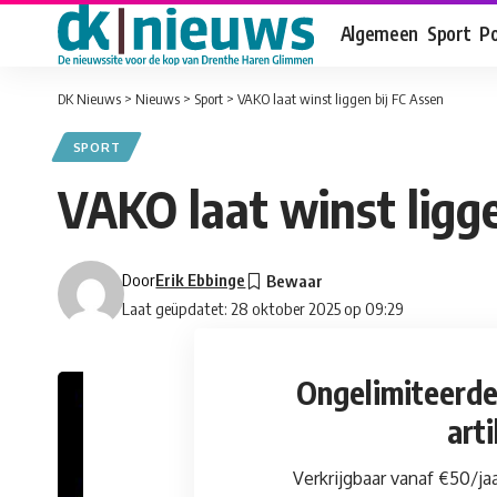
Algemeen
Sport
Po
DK Nieuws
>
Nieuws
>
Sport
>
VAKO laat winst liggen bij FC Assen
SPORT
VAKO laat winst ligge
Door
Erik Ebbinge
Laat geüpdatet: 28 oktober 2025 op 09:29
Ongelimiteerd
art
Verkrijgbaar vanaf €50/ja