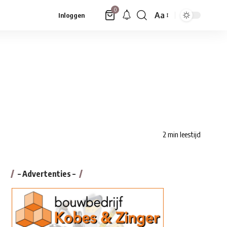
0
Aa
Inloggen
Font
Resizer
2 min leestijd
– Advertenties –