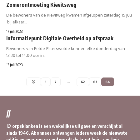
Zomerontmoeting Kievitsweg
De bewoners van de Kievitweg kwamen afgelopen zaterdag 15 juli
bij elkaar…
17 juli 2023
Informatiepunt Digitale Overheid op afspraak
Bewoners van Eelde-Paterswolde kunnen elke donderdag van
12.30 tot 14.00 uur in…
13 juli 2023
1
2
…
62
63
64
//
D
orpsklanken is een wekelijkse uitgave en verschijnt al
sinds 1946. Abonnees ontvangen iedere week de nieuwste
editie en eens per maand wordt de krant huis-aan-huis