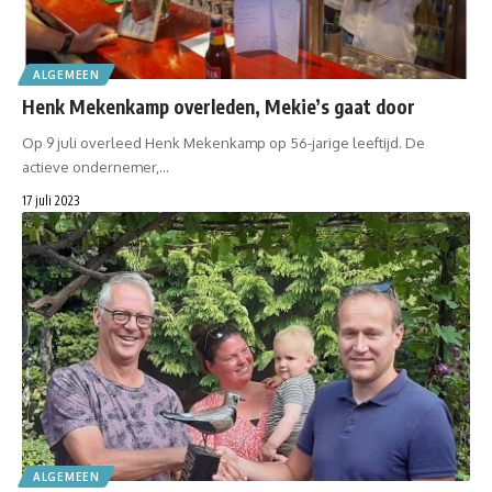
ALGEMEEN
Henk Mekenkamp overleden, Mekie’s gaat door
Op 9 juli overleed Henk Mekenkamp op 56-jarige leeftijd. De
actieve ondernemer,…
17 juli 2023
ALGEMEEN