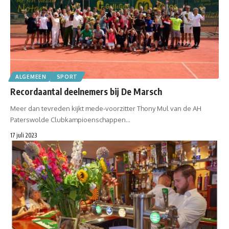
ALGEMEEN
SPORT
Recordaantal deelnemers bij De Marsch
Meer dan tevreden kijkt mede-voorzitter Thony Mul van de AH
Paterswolde Clubkampioenschappen…
17 juli 2023