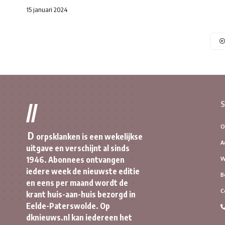
15 januari 2024
S
//
O
D
orpsklanken is een wekelijkse
A
uitgave en verschijnt al sinds
1946. Abonnees ontvangen
W
iedere week de nieuwste editie
B
en eens per maand wordt de
C
krant huis-aan-huis bezorgd in
Eelde-Paterswolde. Op
dknieuws.nl kan iedereen het