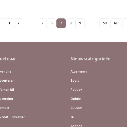
1
2
…
5
6
7
8
9
…
59
60
nel naar
Nieuwscategorieën
ver ons
Algemeen
dverteren
Sport
erken bij
Politiek
ezorging
Opinie
ontact
Cultuur
112
050 – 2806937
Agenda