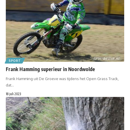
SPORT
Frank Hamming superieur in Noordwolde
Frank Hamming uit De Groeve was tijdens het Open Grass Track,
dat…
18 juli 2023