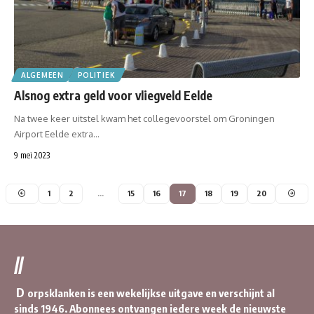
ALGEMEEN
POLITIEK
Alsnog extra geld voor vliegveld Eelde
Na twee keer uitstel kwam het collegevoorstel om Groningen
Airport Eelde extra…
9 mei 2023
1
2
…
15
16
17
18
19
20
//
D
orpsklanken is een wekelijkse uitgave en verschijnt al
sinds 1946. Abonnees ontvangen iedere week de nieuwste