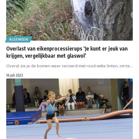
ALGEMEEN
Overlast van eikenprocessierups ‘Je kunt er jeuk van
krijgen, vergelijkbaar met glaswol’
Overal zie je de bomen weer versierd met rood-witte linten, om te…
16 juli 2023