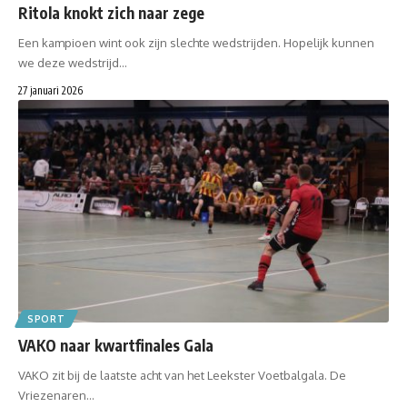
Ritola knokt zich naar zege
Een kampioen wint ook zijn slechte wedstrijden. Hopelijk kunnen
we deze wedstrijd…
27 januari 2026
SPORT
VAKO naar kwartfinales Gala
VAKO zit bij de laatste acht van het Leekster Voetbalgala. De
Vriezenaren…