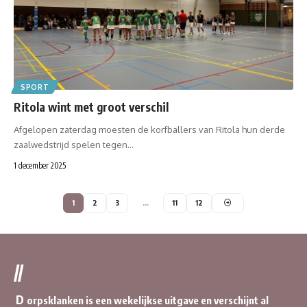
SPORT
Ritola wint met groot verschil
Afgelopen zaterdag moesten de korfballers van Ritola hun derde
zaalwedstrijd spelen tegen…
1 december 2025
1
2
3
…
11
12
//
D
orpsklanken is een wekelijkse uitgave en verschijnt al