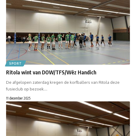
SPORT
Ritola wint van DOW/TFS/Wêz Handich
De afgelopen zaterdag kregen de korfballers van Ritola deze
fusieclub op bezoek.…
11 december 2025