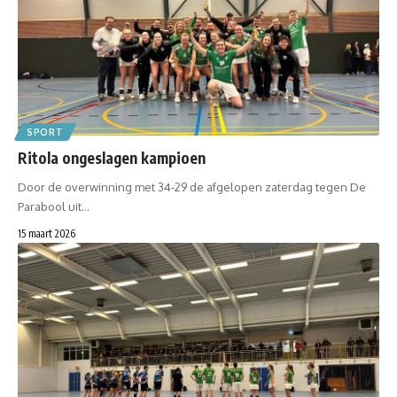
SPORT
Ritola ongeslagen kampioen
Door de overwinning met 34-29 de afgelopen zaterdag tegen De
Parabool uit…
15 maart 2026