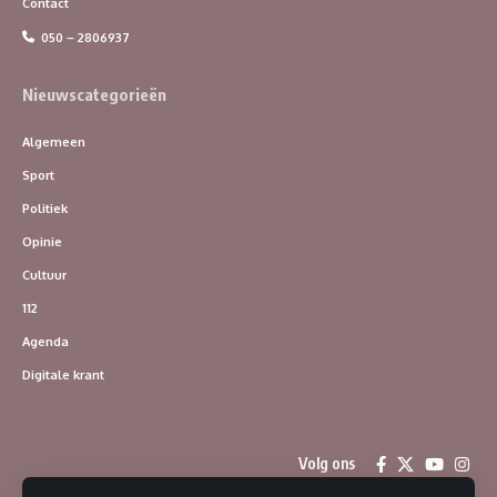
Contact
050 – 2806937
Nieuwscategorieën
Algemeen
Sport
Politiek
Opinie
Cultuur
112
Agenda
Digitale krant
Volg ons