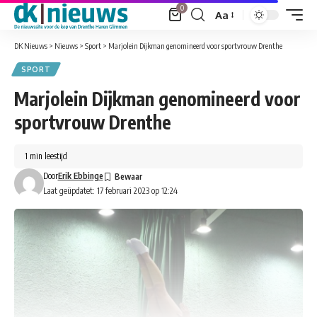
0
Aa
Font
Resizer
DK Nieuws
>
Nieuws
>
Sport
>
Marjolein Dijkman genomineerd voor sportvrouw Drenthe
SPORT
Marjolein Dijkman genomineerd voor
sportvrouw Drenthe
1 min leestijd
Door
Erik Ebbinge
Laat geüpdatet: 17 februari 2023 op 12:24