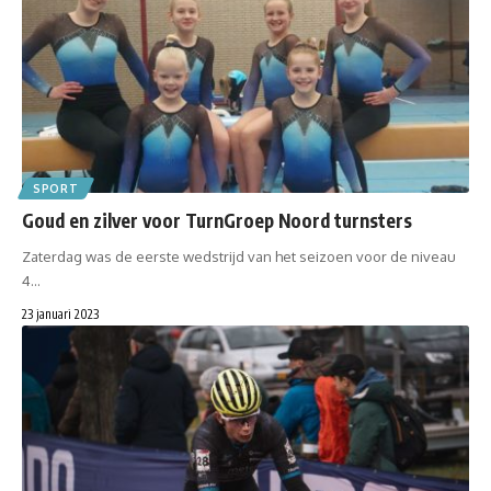
SPORT
Goud en zilver voor TurnGroep Noord turnsters
Zaterdag was de eerste wedstrijd van het seizoen voor de niveau
4…
23 januari 2023