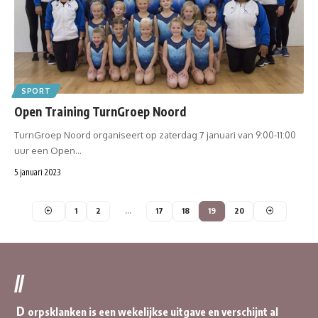
SPORT
Open Training TurnGroep Noord
TurnGroep Noord organiseert op zaterdag 7 januari van 9:00-11:00
uur een Open…
5 januari 2023
1
2
…
17
18
19
20
//
D
orpsklanken is een wekelijkse uitgave en verschijnt al