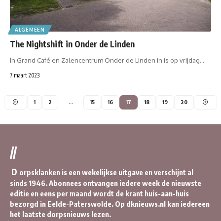
ALGEMEEN
The Nightshift in Onder de Linden
In Grand Café en Zalencentrum Onder de Linden in is op vrijdag…
7 maart 2023
1
2
…
15
16
17
18
19
20
//
D
orpsklanken is een wekelijkse uitgave en verschijnt al
sinds 1946. Abonnees ontvangen iedere week de nieuwste
editie en eens per maand wordt de krant huis-aan-huis
bezorgd in Eelde-Paterswolde. Op dknieuws.nl kan iedereen
het laatste dorpsnieuws lezen.