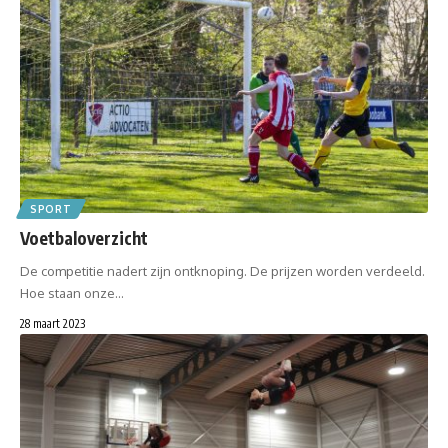
SPORT
Voetbaloverzicht
De competitie nadert zijn ontknoping. De prijzen worden verdeeld.
Hoe staan onze…
28 maart 2023