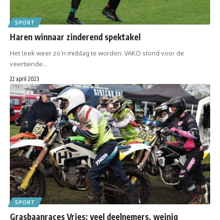
SPORT
Haren winnaar zinderend spektakel
Het leek weer zo’n middag te worden. VAKO stond voor de
veertiende…
22 april 2023
SPORT
Grasbaanraces Vries: veel deelnemers, weinig