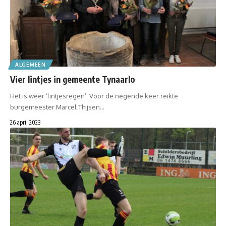
ALGEMEEN
Vier lintjes in gemeente Tynaarlo
Het is weer ‘lintjesregen’. Voor de negende keer reikte
burgemeester Marcel Thijsen…
26 april 2023