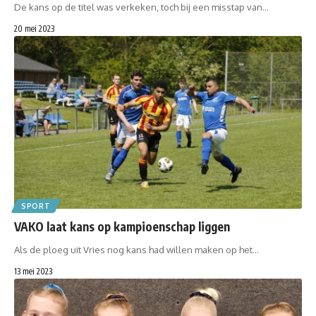
De kans op de titel was verkeken, toch bij een misstap van…
20 mei 2023
SPORT
VAKO laat kans op kampioenschap liggen
Als de ploeg uit Vries nog kans had willen maken op het…
13 mei 2023