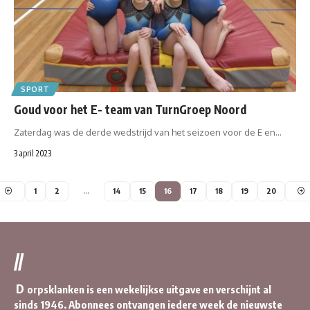
SPORT
Goud voor het E- team van TurnGroep Noord
Zaterdag was de derde wedstrijd van het seizoen voor de E en…
3 april 2023
1
2
…
14
15
16
17
18
19
20
//
D
orpsklanken is een wekelijkse uitgave en verschijnt al
sinds 1946. Abonnees ontvangen iedere week de nieuwste